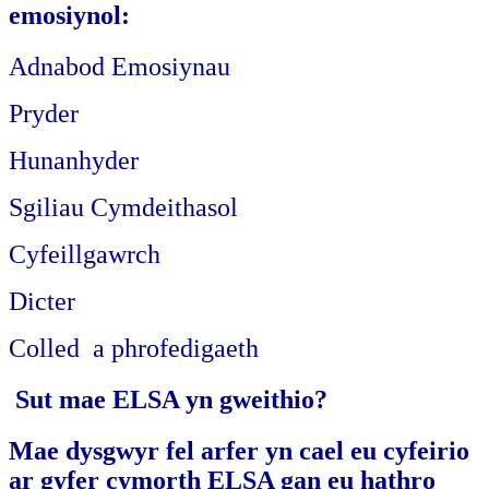
emosiynol:
Adnabod Emosiynau
Pryder
Hunanhyder
Sgiliau Cymdeithasol
Cyfeillgawrch
Dicter
Colled a phrofedigaeth
S
ut mae ELSA yn gweithio?
Mae dysgwyr fel arfer yn cael eu cyfeirio
ar gyfer cymorth ELSA gan eu hathro