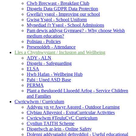
Clwb Brecwast - Breakfast Club
Diogelu Data GDPR Data Protection
Gwella'r ysgol - Improving our school
Gwisg Ysgol - School Uniform
Mynediad i'r Ysgol - School Admissions
Pam dewis addysg Gymraeg? - Why choose Welsh
medium education?
Polisiau - Policies
Presenoldeb - Attendance
Lles a Chynhwysiant / Inclusion and Wellbeing
ADY - ALN
Diogelu - Safeguarding
ELSA
Hwb Hafan - Wellbeing Hub
Pabi : Uned ASD Base
PERMA
Plant a theuluoedd Lluoedd Arfog - Service Children
and Families
Cwricwlwm / Curriculum
Addygu yn yr Awyr Agored - Outdoor Learning
Clybiau Allgyrsiol - ExtraCurricular Activities
Cwricwlwm #TeuluCyC Curriculum
Cynllun TAITH Scheme
Diogelwch ar-lein - Online Safety
Dolenni addysgiadol defnyddiol - Useful educational