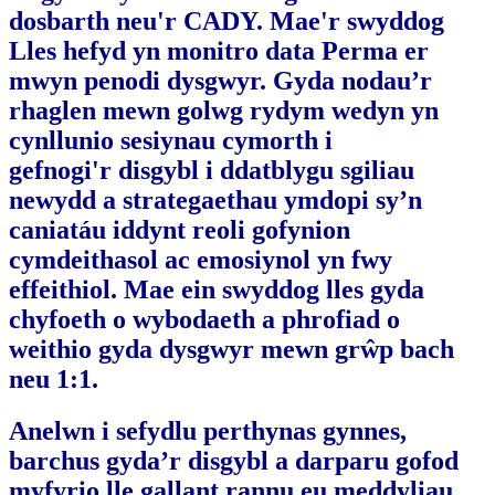
dosbarth neu'r CADY. Mae'r swyddog
Lles hefyd yn monitro data Perma er
mwyn penodi dysgwyr. Gyda nodau’r
rhaglen mewn golwg rydym wedyn yn
cynllunio sesiynau cymorth i
gefnogi'r disgybl i ddatblygu sgiliau
newydd a strategaethau ymdopi sy’n
caniatáu iddynt reoli gofynion
cymdeithasol ac emosiynol yn fwy
effeithiol. Mae ein swyddog lles gyda
chyfoeth o wybodaeth a phrofiad o
weithio gyda dysgwyr mewn grŵp bach
neu 1:1.
Anelwn i sefydlu perthynas gynnes,
barchus gyda’r disgybl a darparu gofod
myfyrio lle gallant rannu eu meddyliau