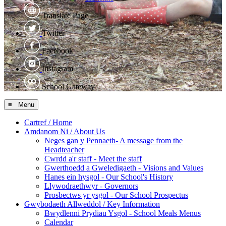
Translate Page
Twitter
Facebook
Instagram
School Gateway
≡ Menu
Cartref / Home
Amdanom Ni / About Us
Neges gan y Pennaeth- A message from the
Headteacher
Cwrdd a'r staff - Meet the staff
Gwerthoedd a Gweledigaeth - Visions and Values
Hanes ein hysgol - Our School's History
Llywodraethwyr - Governors
Prosbectws yr ysgol - Our School Prospectus
Gwybodaeth Allweddol / Key Information
Bwydlenni Prydiau Ysgol - School Meals Menus
Calendar