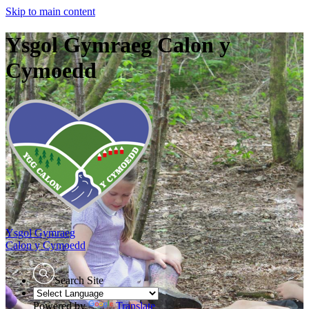
Skip to main content
Ysgol Gymraeg Calon y
Cymoedd
Ysgol Gymraeg
Calon y Cymoedd
Search Site
Powered by
Translate