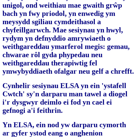
unigol, ond weithiau mae gwaith grŵp
bach yn fwy priodol, yn enwedig ym
meysydd sgiliau cymdeithasol a
chyfeillgarwch. Mae sesiynau yn hwyl,
rydym yn defnyddio amrywiaeth o
weithgareddau ymarferol megis: gemau,
chwarae rôl gyda phypedau neu
weithgareddau therapiwtig fel
ymwybyddiaeth ofalgar neu gelf a chrefft.
Cynhelir sesiynau ELSA yn ein 'ystafell
Cwtch' sy'n darparu man tawel a diogel
i'r dysgwyr deimlo ei fod yn cael ei
gefnogi a'i feithrin.
Yn ELSA, ein nod yw darparu cymorth
ar gyfer ystod eang o anghenion