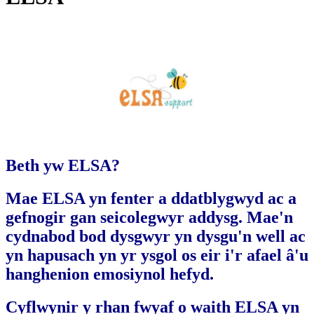
Beth yw ELSA?
Mae ELSA yn fenter a ddatblygwyd ac a
gefnogir gan seicolegwyr addysg. Mae'n
cydnabod bod dysgwyr yn dysgu'n well ac
yn hapusach yn yr ysgol os eir i'r afael â'u
hanghenion emosiynol hefyd.
Cyflwynir y rhan fwyaf o waith ELSA yn