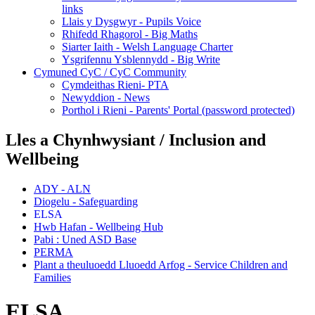
links
Llais y Dysgwyr - Pupils Voice
Rhifedd Rhagorol - Big Maths
Siarter Iaith - Welsh Language Charter
Ysgrifennu Ysblennydd - Big Write
Cymuned CyC / CyC Community
Cymdeithas Rieni- PTA
Newyddion - News
Porthol i Rieni - Parents' Portal (password protected)
Lles a Chynhwysiant / Inclusion and
Wellbeing
ADY - ALN
Diogelu - Safeguarding
ELSA
Hwb Hafan - Wellbeing Hub
Pabi : Uned ASD Base
PERMA
Plant a theuluoedd Lluoedd Arfog - Service Children and
Families
ELSA